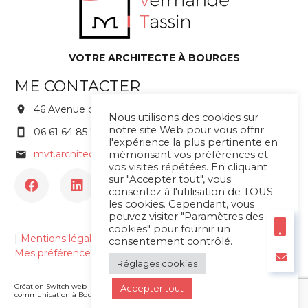
VOTRE ARCHITECTE À BOURGES
ME CONTACTER
46 Avenue de Saint Amand 18000 BOURGES
Nous utilisons des cookies sur
notre site Web pour vous offrir
06 61 64 85 75
l'expérience la plus pertinente en
mvt.architecte@gmail.com
mémorisant vos préférences et
vos visites répétées. En cliquant
sur "Accepter tout", vous
consentez à l'utilisation de TOUS
les cookies. Cependant, vous
pouvez visiter "Paramètres des
cookies" pour fournir un
|
Mentions légales
|
Politique de confidentialité
|
consentement contrôlé.
Mes préférences cookies
Réglages cookies
Création Switch web – Agence de
Accepter tout
communication à Bourges